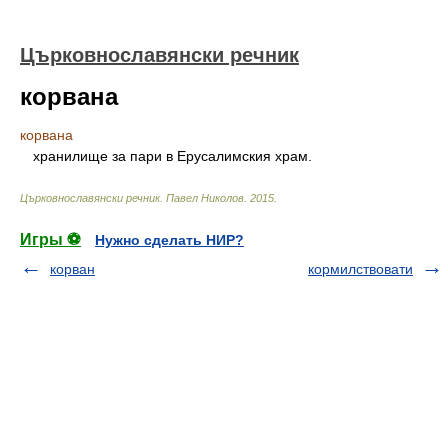
Църковнославянски речник
корвана
корвана
хранилище за пари в Ерусалимския храм.
Църковнославянски речник
.
Павел Николов
.
2015
.
Игры ⚽
Нужно сделать НИР?
корван
кормилствовати