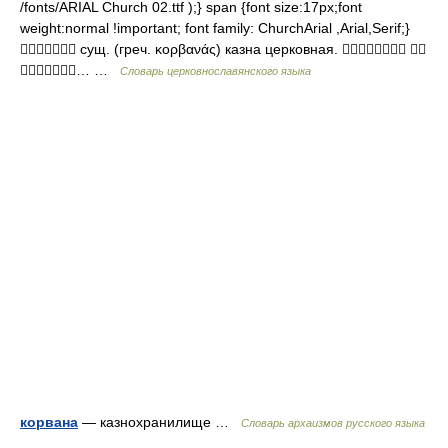
/fonts/ARIAL Church 02.ttf );} span {font size:17px;font
weight:normal !important; font family: ChurchArial ,Arial,Serif;}
 сущ. (греч. κορβανάς) казна церковная.  
… …
Словарь церковнославянского языка
корвана
— казнохранилище …
Cловарь архаизмов русского языка