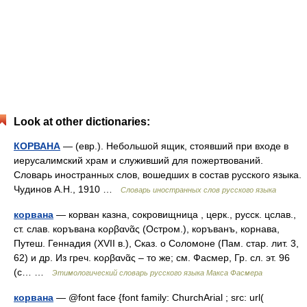
Look at other dictionaries:
КОРВАНА
— (евр.). Небольшой ящик, стоявший при входе в
иерусалимский храм и служивший для пожертвований.
Словарь иностранных слов, вошедших в состав русского языка.
Чудинов А.Н., 1910 …
Словарь иностранных слов русского языка
корвана
— корван казна, сокровищница , церк., русск. цслав.,
ст. слав. коръвана κορβανᾶς (Остром.), коръванъ, корнава,
Путеш. Геннадия (XVII в.), Сказ. о Соломоне (Пам. стар. лит. 3,
62) и др. Из греч. κορβανᾶς – то же; см. Фасмер, Гр. сл. эт. 96
(с… …
Этимологический словарь русского языка Макса Фасмера
корвана
— @font face {font family: ChurchArial ; src: url(