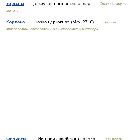
корвана
— царкоўнае прынашэнне, дар …
Старабеларускі
лексікон
Корвана
— – казна церковная (Мф. 27, 6) …
Полный
православный богословский энциклопедический словарь
Фарисеи
— Истории еврейского народа …
Википедия